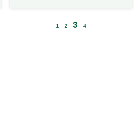
3
1
2
4
Contact
L'entrep
Actualités
Nous contacter
Nos offres
6 lieu-dit, Simard,
Domaines d’
33330 Saint-Émilion
A propos